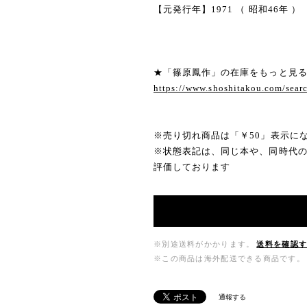
【元発行年】1971 （ 昭和46年 ）
★「篠原鳳作」の在庫をもっと見
https://www.shoshitakou.com/s
※売り切れ商品は「￥50」表示に
※状態表記は、同じ本や、同時代
評価しております
※別途送料がかかります。
送料を確認
※この商品は海外配送できる商品です。
通報する