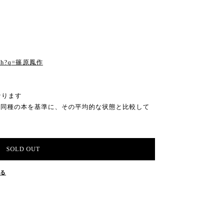
る
earch?q=篠原鳳作
なります
の同種の本を基準に、その平均的な状態と比較して
SOLD OUT
する