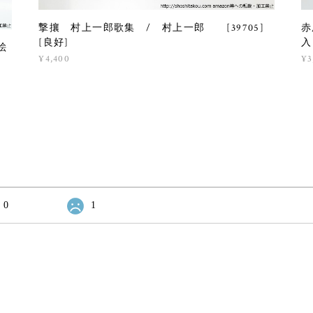
撃攘 村上一郎歌集 / 村上一郎 [39705]
赤
[良好]
入
絵
¥4,400
¥3
0
1