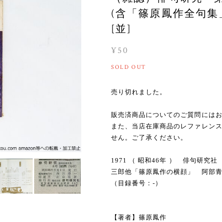
(含「篠原鳳作全句集」
[並]
¥50
SOLD OUT
売り切れました。
販売済商品についてのご質問には
また、当店在庫商品のレファレン
せん。ご了承ください。
1971 （ 昭和46年 ） 俳句研
三郎他「篠原鳳作の横顔」 阿部
（目録番号：-）
【著者】篠原鳳作