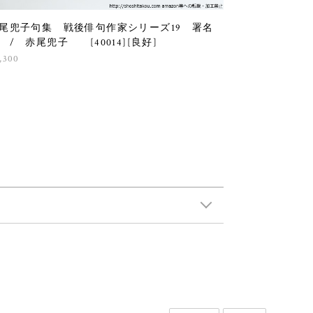
尾兜子句集 戦後俳句作家シリーズ19 署名
 / 赤尾兜子 [40014][良好]
,300