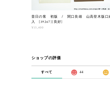
昔日の客 初版 / 関口良雄 山高登木版口
入 [39267][良好]
¥15,400
ショップの評価
すべて
44