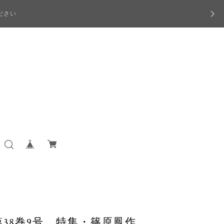
ださい
第38巻9号 特集・篠原鳳作