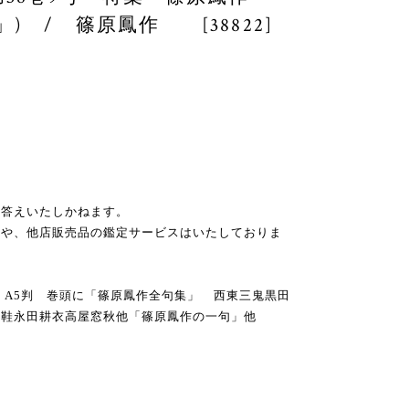
) / 篠原鳳作 [38822]
お答えいたしかねます。
スや、他店販売品の鑑定サービスはいたしておりま
究社 A5判 巻頭に「篠原鳳作全句集」 西東三鬼黒田
青鞋永田耕衣高屋窓秋他「篠原鳳作の一句」他