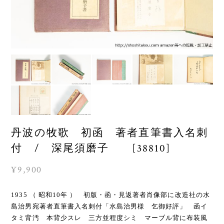
丹波の牧歌 初函 著者直筆書入名刺
付 / 深尾須磨子 [38810]
¥9,900
1935 （ 昭和10年 ） 初版・函・見返著者肖像部に改造社の水
島治男宛著者直筆書入名刺付「水島治男様 乞御好評」 函イ
タミ背汚 本背少スレ 三方並程度シミ マーブル背に布装風