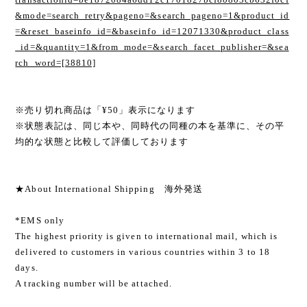
&mode=search_retry&pageno=&search_pageno=1&product_id
=&reset_baseinfo_id=&baseinfo_id=12071330&product_class
_id=&quantity=1&from_mode=&search_facet_publisher=&sea
rch_word=[38810]
※売り切れ商品は「¥50」表示になります
※状態表記は、同じ本や、同時代の同種の本を基準に、その平
均的な状態と比較して評価しております
★About International Shipping 海外発送
*EMS only
The highest priority is given to international mail, which is
delivered to customers in various countries within 3 to 18
days.
A tracking number will be attached.