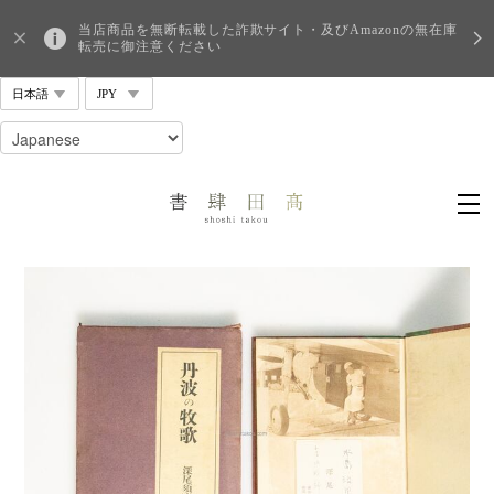
当店商品を無断転載した詐欺サイト・及びAmazonの無在庫
転売に御注意ください