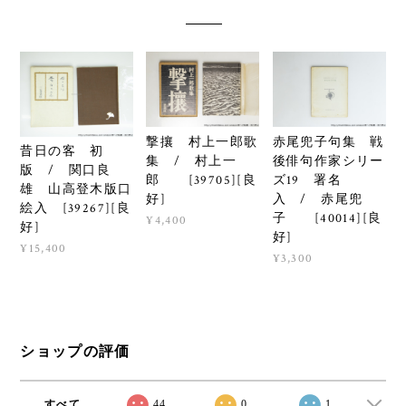
撃攘 村上一郎歌
赤尾兜子句集 戦
昔日の客 初
集 / 村上一
後俳句作家シリー
版 / 関口良
郎 [39705][良
ズ19 署名
雄 山高登木版口
好]
入 / 赤尾兜
絵入 [39267][良
子 [40014][良
¥4,400
好]
好]
¥15,400
¥3,300
ショップの評価
すべて
44
0
1