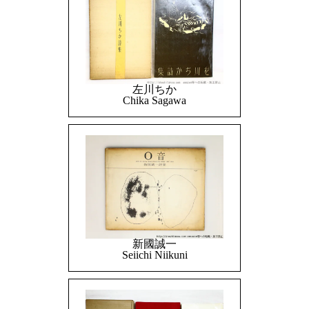
左川ちか
Chika Sagawa
新國誠一
Seiichi Niikuni