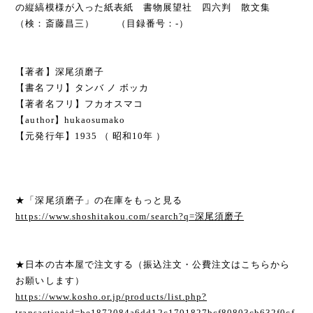
の縦縞模様が入った紙表紙 書物展望社 四六判 散文集
（検：斎藤昌三） （目録番号：-）
【著者】深尾須磨子
【書名フリ】タンバ ノ ボッカ
【著者名フリ】フカオスマコ
【author】hukaosumako
【元発行年】1935 （ 昭和10年 ）
★「深尾須磨子」の在庫をもっと見る
https://www.shoshitakou.com/search?q=深尾須磨子
★日本の古本屋で注文する（振込注文・公費注文はこちらから
お願いします）
https://www.kosho.or.jp/products/list.php?
transactionid=be1872084a6dd12c1701827bcf80803cb632f0cf