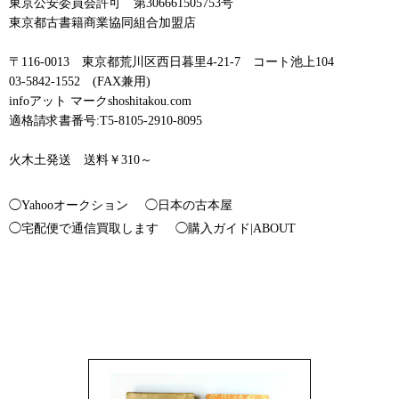
東京公安委員会許可 第306661505753号
東京都古書籍商業協同組合加盟店
〒116-0013 東京都荒川区西日暮里4-21-7 コート池上104
03-5842-1552 (FAX兼用)
infoアット マークshoshitakou.com
適格請求書番号:T5-8105-2910-8095
火木土発送 送料￥310～
◯Yahooオークション
◯日本の古本屋
◯宅配便で通信買取します
◯購入ガイド|ABOUT