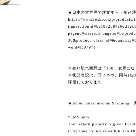
★日本の古本屋で注文する（振込
https://www.kosho.or.jp/products/l
transactionid=be1872084a6dd12c
pageno=&search_pageno=1&produc
30&product_class_id=&quantity=
word=[38797]
※売り切れ商品は「¥50」表示にな
※状態表記は、同じ本や、同時代
評価しております
★About International Shippi
*EMS only
The highest priority is given to in
in various countries within 3 to 18