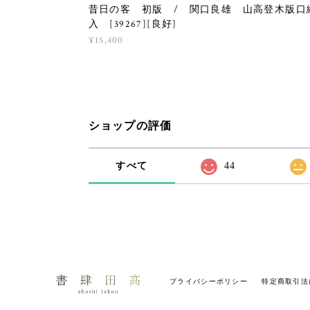
昔日の客 初版 / 関口良雄 山高登木版口
入 [39267][良好]
¥15,400
ショップの評価
すべて
44
プライバシーポリシー
特定商取引法