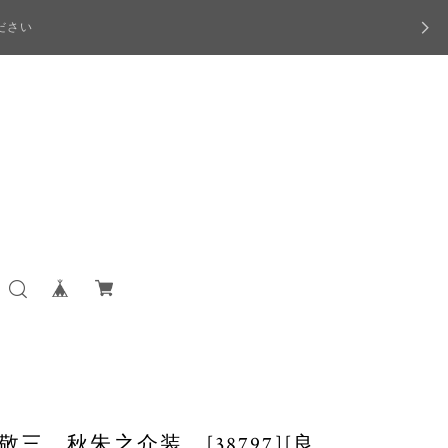
ださい
三 秋朱之介装 [38797][良