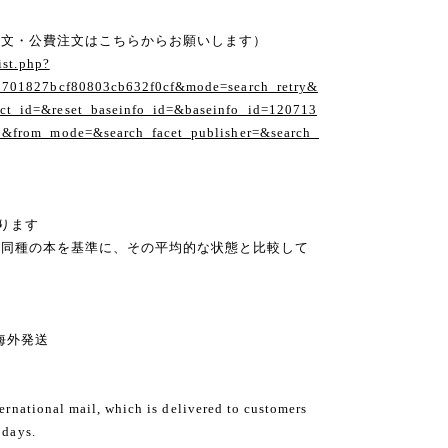
注文・公費注文はこちらからお願いします）
ist.php?
1701827bcf80803cb632f0cf&mode=search_retry&
t_id=&reset_baseinfo_id=&baseinfo_id=120713
1&from_mode=&search_facet_publisher=&search_
ります
の同種の本を基準に、その平均的な状態と比較して
ng 海外発送
ternational mail, which is delivered to customers
 days.