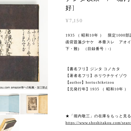
好]
¥7,150
1935 （ 昭和10年 ） 限定1
函背題箋少ヤケ 本冊スレ アオ
下・難) （目録番号：-）
【書名フリ】ジンタ コノカタ
【著者名フリ】ホリウチケイゾウ
【author】horiuchikeizou
【元発行年】1935 （ 昭和10年 ）
★「堀内敬三」の在庫をもっと見
https://www.shoshitakou.com/s