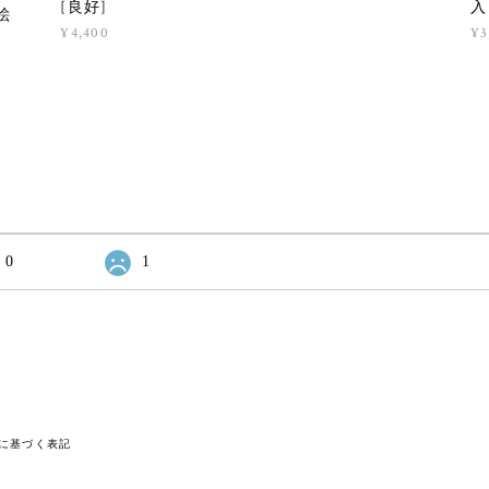
[良好]
入
絵
¥4,400
¥3
0
1
に基づく表記