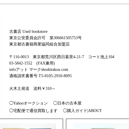
古書店 Used bookstore
東京公安委員会許可 第306661505753号
東京都古書籍商業協同組合加盟店
〒116-0013 東京都荒川区西日暮里4-21-7 コート池上104
03-5842-1552 (FAX兼用)
infoアット マークshoshitakou.com
適格請求書番号:T5-8105-2910-8095
火木土発送 送料￥310～
◯Yahooオークション
◯日本の古本屋
◯宅配便で通信買取します
◯購入ガイド|ABOUT