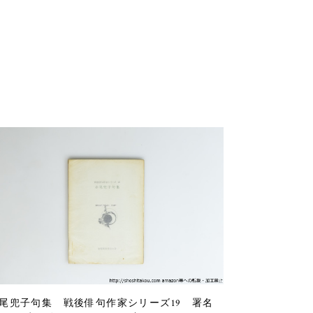
尾兜子句集 戦後俳句作家シリーズ19 署名