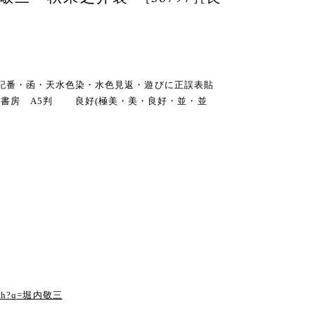
000部記番・函・天水色染・水色見返・遊びに正誤表貼
イ書房 A5判 良好(極美・美・良好・並・並
る
earch?q=堀内敬三