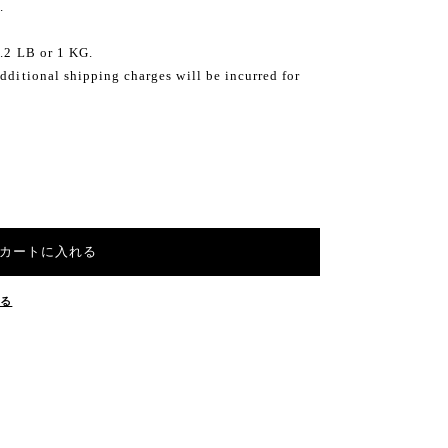
.
2.2 LB or 1 KG.
dditional shipping charges will be incurred for
カートに入れる
する