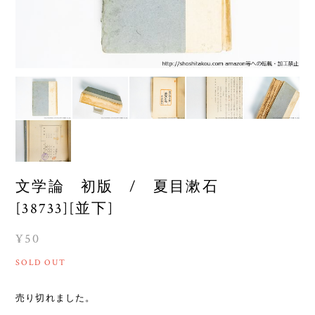
文学論 初版 / 夏目漱石
[38733][並下]
¥50
SOLD OUT
売り切れました。