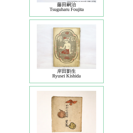
藤田嗣治
Tsuguharu Foujita
岸田劉生
Ryusei Kishida