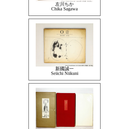
左川ちか
Chika Sagawa
新國誠一
Seiichi Niikuni