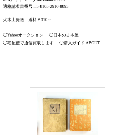
適格請求書番号:T5-8105-2910-8095
火木土発送 送料￥310～
◯Yahooオークション
◯日本の古本屋
◯宅配便で通信買取します
◯購入ガイド|ABOUT