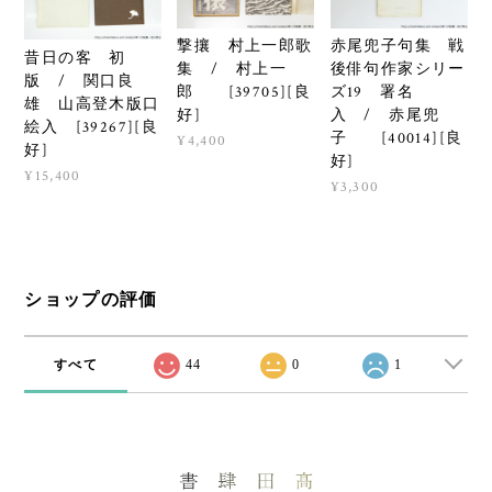
撃攘 村上一郎歌
赤尾兜子句集 戦
昔日の客 初
集 / 村上一
後俳句作家シリー
版 / 関口良
郎 [39705][良
ズ19 署名
雄 山高登木版口
好]
入 / 赤尾兜
絵入 [39267][良
子 [40014][良
¥4,400
好]
好]
¥15,400
¥3,300
ショップの評価
すべて
44
0
1