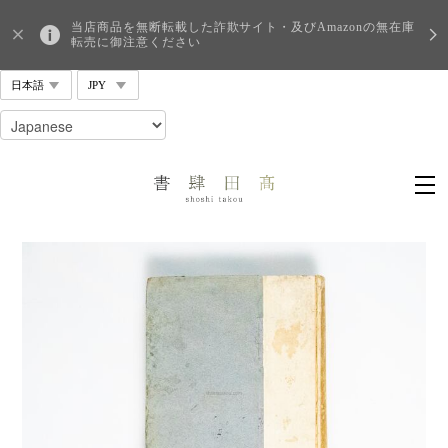
当店商品を無断転載した詐欺サイト・及びAmazonの無在庫
転売に御注意ください