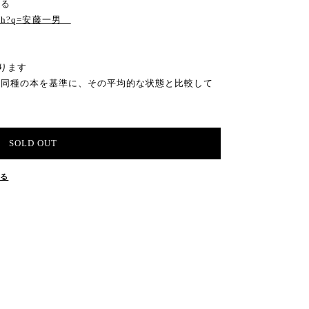
見る
search?q=安藤一男
ります
の同種の本を基準に、その平均的な状態と比較して
SOLD OUT
する