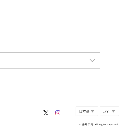
© 書肆田高 All rights reserved.