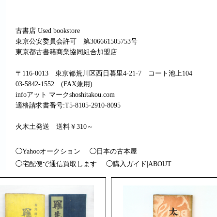
古書店 Used bookstore
東京公安委員会許可 第306661505753号
東京都古書籍商業協同組合加盟店
〒116-0013 東京都荒川区西日暮里4-21-7 コート池上104
03-5842-1552 (FAX兼用)
infoアット マークshoshitakou.com
適格請求書番号:T5-8105-2910-8095
火木土発送 送料￥310～
◯Yahooオークション
◯日本の古本屋
◯宅配便で通信買取します
◯購入ガイド|ABOUT