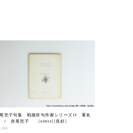
尾兜子句集 戦後俳句作家シリーズ19 署名
 / 赤尾兜子 [40014][良好]
,300