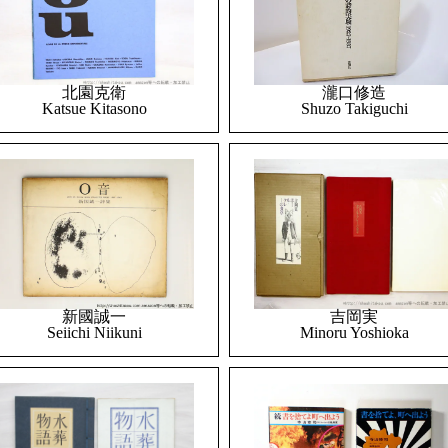
北園克衛
瀧口修造
Katsue Kitasono
Shuzo Takiguchi
吉岡実
新國誠一
Minoru Yoshioka
Seiichi Niikuni