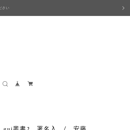
ださい
gui叢書2 署名入 / 安藤