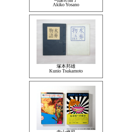
Akiko Yosano
塚本邦雄
Kunio Tsukamoto