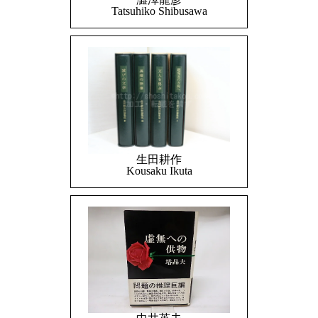
Tatsuhiko Shibusawa
生田耕作
Kousaku Ikuta