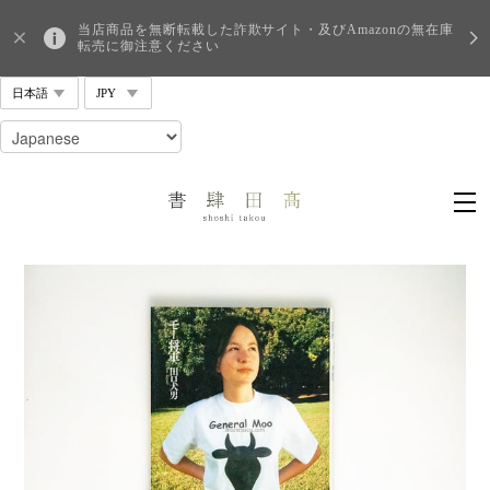
当店商品を無断転載した詐欺サイト・及びAmazonの無在庫
転売に御注意ください