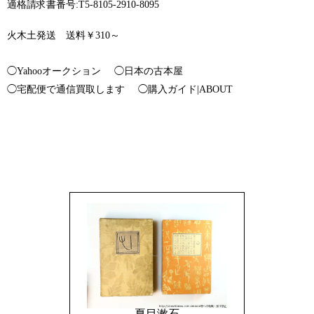
適格請求書番号:T5-8105-2910-8095
火木土発送 送料￥310～
◯Yahooオークション
◯日本の古本屋
◯宅配便で通信買取します
◯購入ガイド|ABOUT
夏目漱石