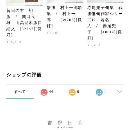
撃攘 村上一郎歌
赤尾兜子句集 戦
昔日の客 初
集 / 村上一
後俳句作家シリー
版 / 関口良
郎 [39705][良
ズ19 署名
雄 山高登木版口
好]
入 / 赤尾兜
絵入 [39267][良
子 [40014][良
¥4,400
好]
好]
¥15,400
¥3,300
ショップの評価
すべて
44
0
1