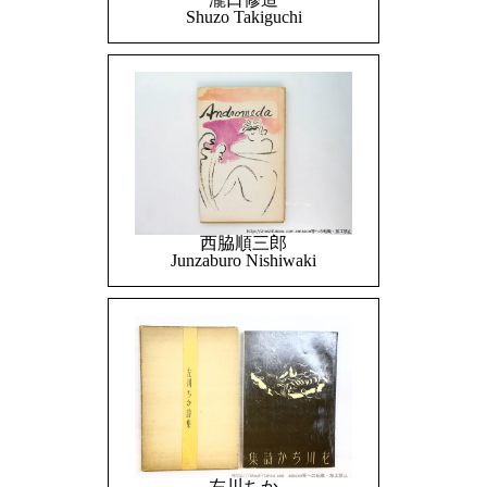
Shuzo Takiguchi
西脇順三郎
Junzaburo Nishiwaki
左川ちか