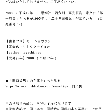
ビスはいたしておりません。ご了承ください。
2000 （ 平成12年 ） 思潮社 四六判 高見順賞 帯文に「第
一詩集」とあるが1995年に「二十世紀孤児」が出ている （目
録番号：-）
【書名フリ】モー ショウグン
【著者名フリ】タグチイヌオ
【author】taguchiinuo
【元発行年】2000 （ 平成12年 ）
★「田口犬男」の在庫をもっと見る
https://www.shoshitakou.com/search?q=田口犬男
※売り切れ商品は「￥50」表示になります
※状態表記は、同じ本や、同時代の同種の本を基準に、その平