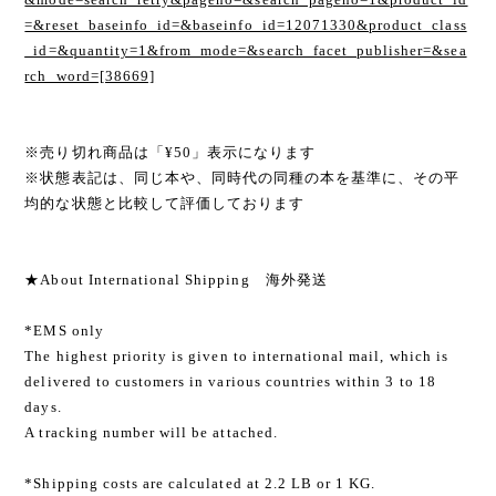
=&reset_baseinfo_id=&baseinfo_id=12071330&product_class
_id=&quantity=1&from_mode=&search_facet_publisher=&sea
rch_word=[38669]
※売り切れ商品は「¥50」表示になります
※状態表記は、同じ本や、同時代の同種の本を基準に、その平
均的な状態と比較して評価しております
★About International Shipping 海外発送
*EMS only
The highest priority is given to international mail, which is
delivered to customers in various countries within 3 to 18
days.
A tracking number will be attached.
*Shipping costs are calculated at 2.2 LB or 1 KG.