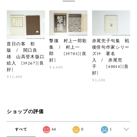
撃攘 村上一郎歌
赤尾兜子句集 戦
昔日の客 初
集 / 村上一
後俳句作家シリー
版 / 関口良
郎 [39705][良
ズ19 署名
雄 山高登木版口
好]
入 / 赤尾兜
絵入 [39267][良
子 [40014][良
¥4,400
好]
好]
¥15,400
¥3,300
ショップの評価
すべて
44
0
1