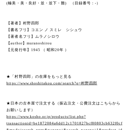
(極美・美・良好・並・並下・難) （目録番号：-）
【著者】村野四郎
【書名フリ】コエン ノ スミレ シシュウ
【著者名フリ】ムラノシロウ
【author】muranoshirou
【元発行年】1945 （ 昭和20年 ）
★「村野四郎」の在庫をもっと見る
https://www.shoshitakou.com/search?q=村野四郎
★日本の古本屋で注文する（振込注文・公費注文はこちらから
お願いします）
https://www.kosho.or.jp/products/list.php?
transactionid=be1872084a6dd12c1701827bcf80803cb632f0cf
&mode=search_retry&pageno=&search_pageno=1&product_id