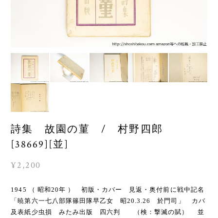
詩集 故園の菫 / 村野四郎
[38669][並]
¥2,200
1945 （ 昭和20年 ） 初版・カバー 見返・奥付前に戦中記名
「暁第六一七八部隊篠田隊早乙女 昭20.3.26 於門司」 カバ
及表紙少虫損 みたみ出版 四六判 （検：撃滅の賦） 並