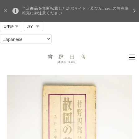
当店商品を無断転載した詐欺サイト・及びAmazonの無在庫
転売に御注意ください