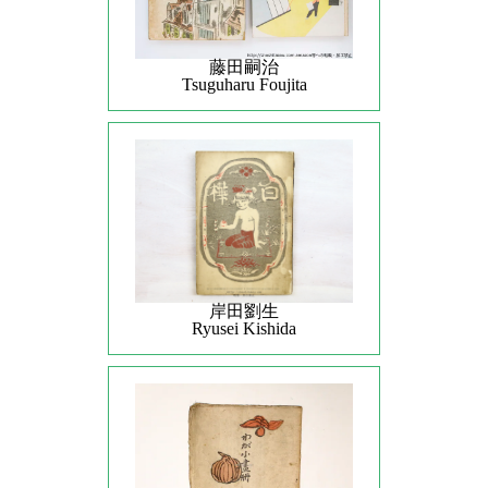
藤田嗣治
Tsuguharu Foujita
岸田劉生
Ryusei Kishida