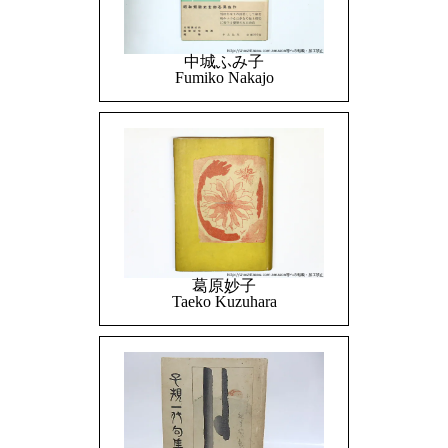
中城ふみ子
Fumiko Nakajo
葛原妙子
Taeko Kuzuhara