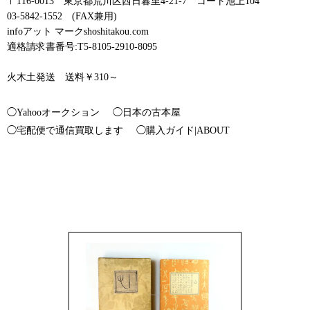
〒116-0013 東京都荒川区西日暮里4-21-7 コート池上104
03-5842-1552 (FAX兼用)
infoアット マークshoshitakou.com
適格請求書番号:T5-8105-2910-8095
火木土発送 送料￥310～
◯Yahooオークション
◯日本の古本屋
◯宅配便で通信買取します
◯購入ガイド|ABOUT