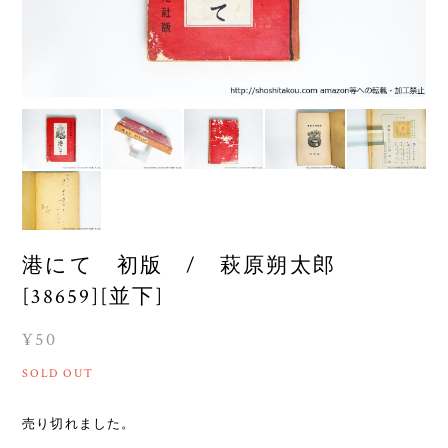
港にて 初版 / 萩原朔太郎
[38659][並下]
¥50
SOLD OUT
売り切れました。