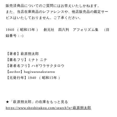
販売済商品についてのご質問にはお答えいたしかねます。
また、当店在庫商品のレファレンスや、他店販売品の鑑定サー
ビスはいたしておりません。ご了承ください。
1940 （ 昭和15年 ） 創元社 四六判 アフォリズム集 （目
録番号：-）
【著者】萩原朔太郎
【書名フリ】ミナト ニテ
【著者名フリ】ハギワラサクタロウ
【author】hagiwarasakutarou
【元発行年】1940 （ 昭和15年 ）
★「萩原朔太郎」の在庫をもっと見る
https://www.shoshitakou.com/search?q=萩原朔太郎