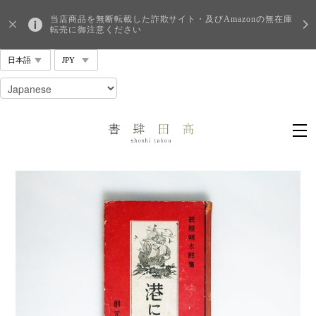
当店商品を無断転載した詐欺サイト・及びAmazonの無在庫
転売に御注意ください