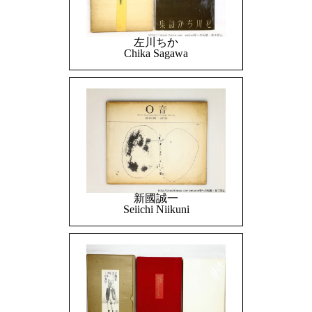
左川ちか
Chika Sagawa
新國誠一
Seiichi Niikuni