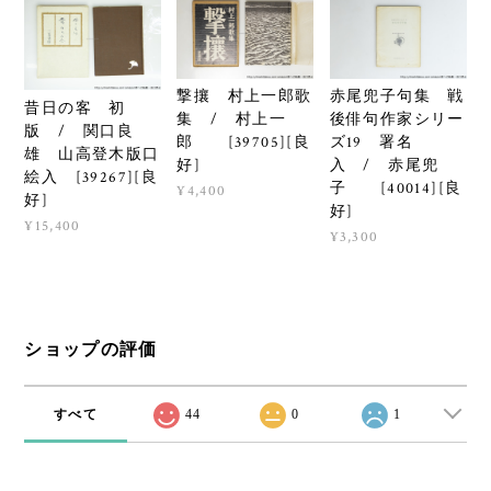
撃攘 村上一郎歌
赤尾兜子句集 戦
昔日の客 初
集 / 村上一
後俳句作家シリー
版 / 関口良
郎 [39705][良
ズ19 署名
雄 山高登木版口
好]
入 / 赤尾兜
絵入 [39267][良
子 [40014][良
¥4,400
好]
好]
¥15,400
¥3,300
ショップの評価
すべて
44
0
1