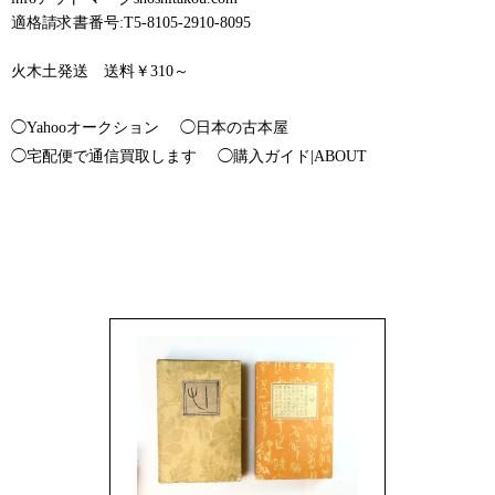
適格請求書番号:T5-8105-2910-8095
火木土発送 送料￥310～
◯Yahooオークション
◯日本の古本屋
◯宅配便で通信買取します
◯購入ガイド|ABOUT