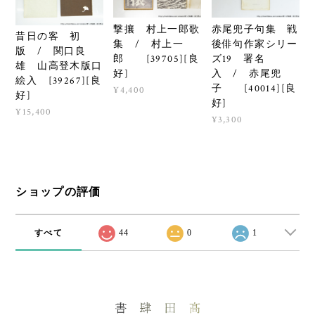
撃攘 村上一郎歌
赤尾兜子句集 戦
昔日の客 初
集 / 村上一
後俳句作家シリー
版 / 関口良
郎 [39705][良
ズ19 署名
雄 山高登木版口
好]
入 / 赤尾兜
絵入 [39267][良
子 [40014][良
¥4,400
好]
好]
¥15,400
¥3,300
ショップの評価
すべて
44
0
1