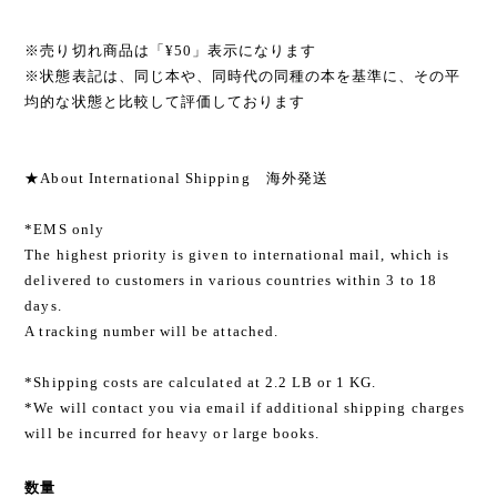
※売り切れ商品は「¥50」表示になります
※状態表記は、同じ本や、同時代の同種の本を基準に、その平
均的な状態と比較して評価しております
★About International Shipping 海外発送
*EMS only
The highest priority is given to international mail, which is
delivered to customers in various countries within 3 to 18
days.
A tracking number will be attached.
*Shipping costs are calculated at 2.2 LB or 1 KG.
*We will contact you via email if additional shipping charges
will be incurred for heavy or large books.
数量