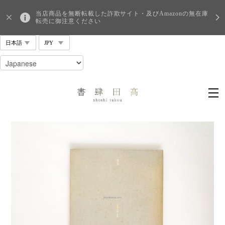
当店商品を無断転載した詐欺サイト・及びAmazonの無在庫
転売に御注意ください