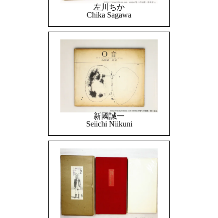
左川ちか
Chika Sagawa
新國誠一
Seiichi Niikuni