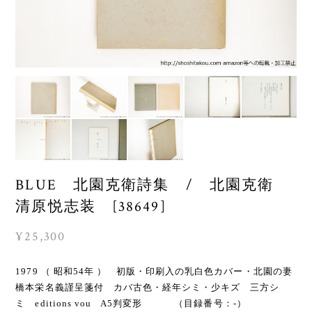
BLUE 北園克衛詩集 / 北園克衛
清原悦志装 [38649]
¥25,300
1979 （ 昭和54年 ） 初版・印刷入の乳白色カバー・北園の妻
橋本栄名義謹呈箋付 カバ古色・経年シミ・少キズ 三方シ
ミ editions vou A5判変形 （目録番号：-）