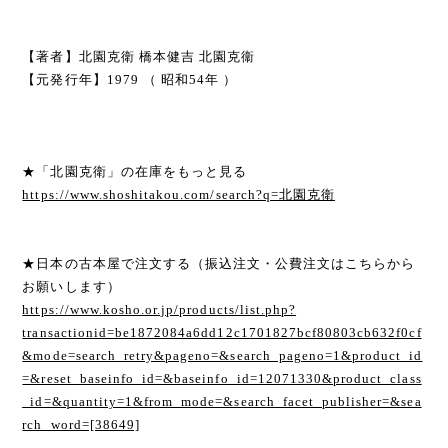
【著者】北園克衛 橋本健吉 北園克衞
【元発行年】1979 （ 昭和54年 ）
★「北園克衛」の在庫をもっと見る
https://www.shoshitakou.com/search?q=北園克衛
★日本の古本屋で注文する（振込注文・公費注文はこちらから
お願いします）
https://www.kosho.or.jp/products/list.php?
transactionid=be1872084a6dd12c1701827bcf80803cb632f0cf
&mode=search_retry&pageno=&search_pageno=1&product_id
=&reset_baseinfo_id=&baseinfo_id=12071330&product_class
_id=&quantity=1&from_mode=&search_facet_publisher=&sea
rch_word=[38649]