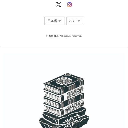
© 書肆田高 All rights reserved.