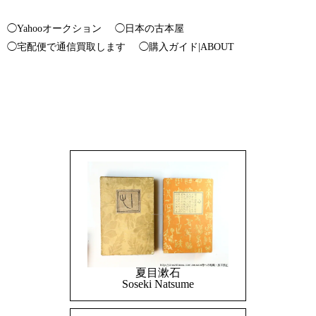
◯Yahooオークション
◯日本の古本屋
◯宅配便で通信買取します
◯購入ガイド|ABOUT
夏目漱石
Soseki Natsume