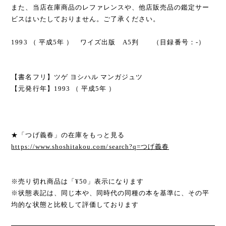
また、当店在庫商品のレファレンスや、他店販売品の鑑定サー
ビスはいたしておりません。ご了承ください。
1993 （ 平成5年 ） ワイズ出版 A5判 （目録番号：-）
【書名フリ】ツゲ ヨシハル マンガジュツ
【元発行年】1993 （ 平成5年 ）
★「つげ義春」の在庫をもっと見る
https://www.shoshitakou.com/search?q=つげ義春
※売り切れ商品は「¥50」表示になります
※状態表記は、同じ本や、同時代の同種の本を基準に、その平
均的な状態と比較して評価しております