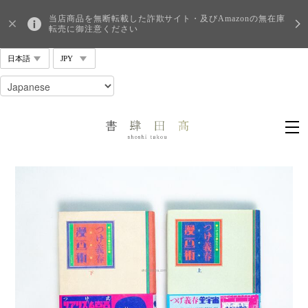
当店商品を無断転載した詐欺サイト・及びAmazonの無在庫
転売に御注意ください