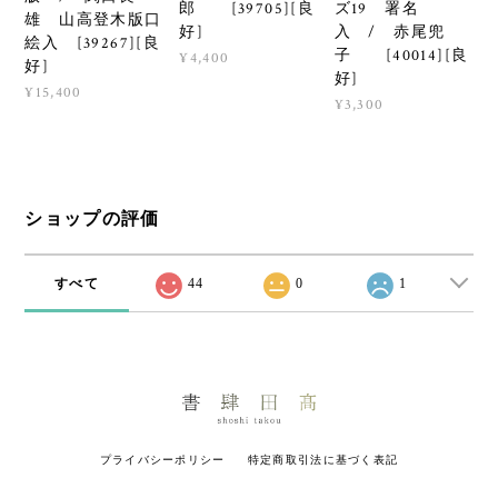
郎 [39705][良
ズ19 署名
雄 山高登木版口
好]
入 / 赤尾兜
絵入 [39267][良
子 [40014][良
¥4,400
好]
好]
¥15,400
¥3,300
ショップの評価
すべて
44
0
1
プライバシーポリシー
特定商取引法に基づく表記