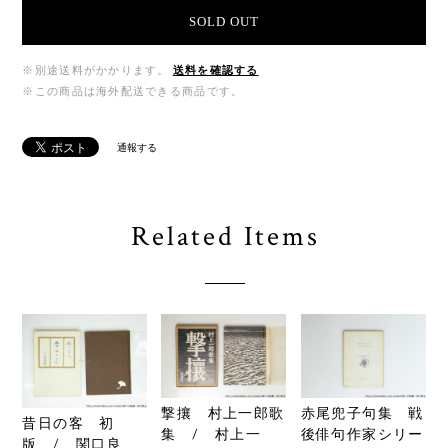
SOLD OUT
※別途送料がかかります。
送料を確認する
※この商品は海外配送できる商品です。
通報する
Related Items
撃攘 村上一郎歌
赤尾兜子句集 戦
昔日の客 初
集 / 村上一
後俳句作家シリー
版 / 関口良