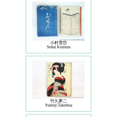
小村雪岱
Settai Komura
竹久夢二
Yumeji Takehisa