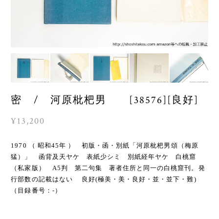
密 / 河原枇杷男 [38576][良好]
¥13,200
1970 （ 昭和45年 ） 初版・函・別紙「河原枇杷男頌（梅原
猛）」 函背及天ヤケ 表紙少シミ 別紙経年ヤケ 白桃窟
（私家版） A5判 第二句集 著者住所と同一の白桃窟刊。発
行部数の記載はない 良好(極美・美・良好・並・並下・難)
（目録番号：-）