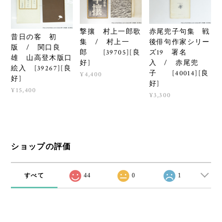
撃攘 村上一郎歌
赤尾兜子句集 戦
昔日の客 初
集 / 村上一
後俳句作家シリー
版 / 関口良
郎 [39705][良
ズ19 署名
雄 山高登木版口
好]
入 / 赤尾兜
絵入 [39267][良
子 [40014][良
¥4,400
好]
好]
¥15,400
¥3,300
ショップの評価
すべて
44
0
1