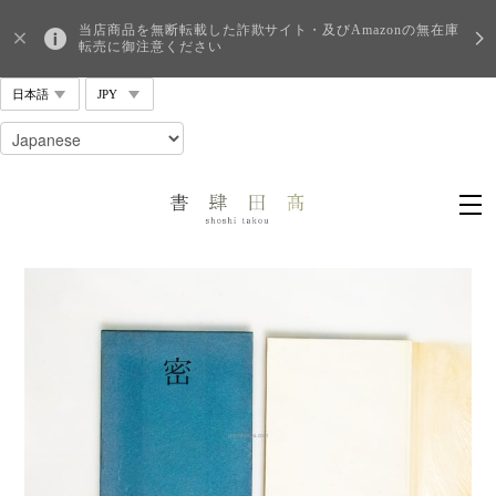
当店商品を無断転載した詐欺サイト・及びAmazonの無在庫
転売に御注意ください