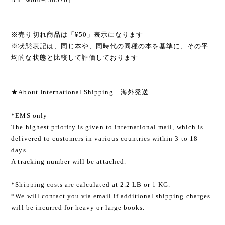
※売り切れ商品は「¥50」表示になります
※状態表記は、同じ本や、同時代の同種の本を基準に、その平
均的な状態と比較して評価しております
★About International Shipping 海外発送
*EMS only
The highest priority is given to international mail, which is
delivered to customers in various countries within 3 to 18
days.
A tracking number will be attached.
*Shipping costs are calculated at 2.2 LB or 1 KG.
*We will contact you via email if additional shipping charges
will be incurred for heavy or large books.