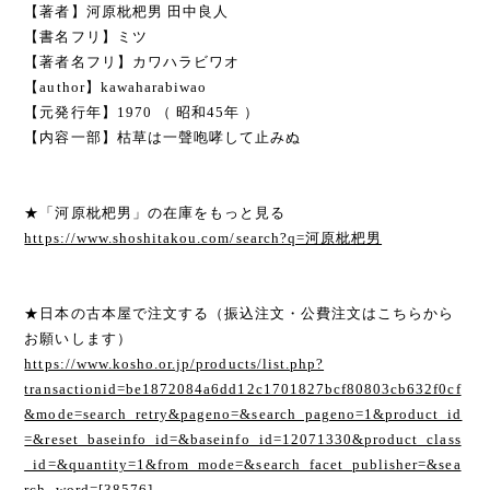
【著者】河原枇杷男 田中良人
【書名フリ】ミツ
【著者名フリ】カワハラビワオ
【author】kawaharabiwao
【元発行年】1970 （ 昭和45年 ）
【内容一部】枯草は一聲咆哮して止みぬ
★「河原枇杷男」の在庫をもっと見る
https://www.shoshitakou.com/search?q=河原枇杷男
★日本の古本屋で注文する（振込注文・公費注文はこちらから
お願いします）
https://www.kosho.or.jp/products/list.php?
transactionid=be1872084a6dd12c1701827bcf80803cb632f0cf
&mode=search_retry&pageno=&search_pageno=1&product_id
=&reset_baseinfo_id=&baseinfo_id=12071330&product_class
_id=&quantity=1&from_mode=&search_facet_publisher=&sea
rch_word=[38576]