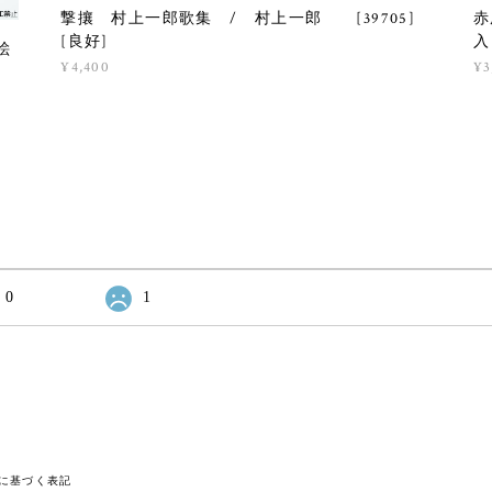
撃攘 村上一郎歌集 / 村上一郎 [39705]
赤
[良好]
入
絵
¥4,400
¥3
0
1
に基づく表記