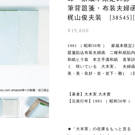
筆背題箋・布装夫婦
梶山俊夫装 [38545]
¥19,800
1981 （ 昭和56年 ） 家蔵本
題箋貼込布装夫婦函 二種和紙貼
和紙ヒラ装 本文手漉和紙 直筆
く 咲いている 大木実」 夫婦
美・美・良好・並・並下・難) （
【著者】大木実 大木實
【元発行年】1981 （ 昭和56年 ）
★「大木実」の在庫をもっと見る