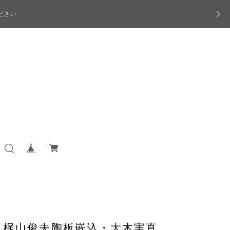
ださい
 梶山俊夫陶板嵌込・大木実直