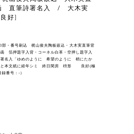
函 直筆詩署名入 / 大木実
[良好]
限定23部・番号刷込 梶山俊夫陶板嵌込・大木実直筆背
内函 箔押題字入背・コーネル白革・空押し題字入
詩署名入「ゆめのように 希望のように 梢にたか
函と本文紙に経年シミ 終日閑房 枡形 良好(極
目録番号：-）