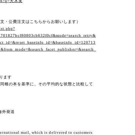
arch?q=大木実
注文・公費注文はこちらからお願いします）
ist.php?
1701827bcf80803cb632f0cf&mode=search_retry&
t_id=&reset_baseinfo_id=&baseinfo_id=120713
1&from_mode=&search_facet_publisher=&search_
ります
の同種の本を基準に、その平均的な状態と比較して
ng 海外発送
ternational mail, which is delivered to customers