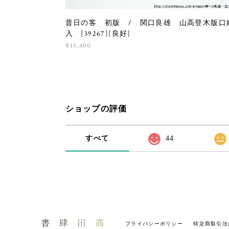
昔日の客 初版 / 関口良雄 山高登木版口
入 [39267][良好]
¥15,400
ショップの評価
すべて
44
プライバシーポリシー
特定商取引法