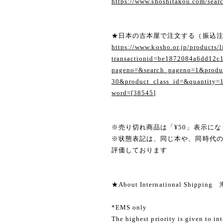
https://www.shoshitakou.com/se
★日本の古本屋で注文する（振込
https://www.kosho.or.jp/products/l
transactionid=be1872084a6dd12c
pageno=&search_pageno=1&produc
30&product_class_id=&quantity=
word=[38545]
※売り切れ商品は「¥50」表示にな
※状態表記は、同じ本や、同時代
評価しております
★About International Shippi
*EMS only
The highest priority is given to in