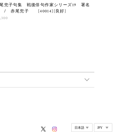
尾兜子句集 戦後俳句作家シリーズ19 署名
 / 赤尾兜子 [40014][良好]
,300