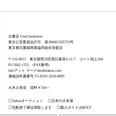
古書店 Used bookstore
東京公安委員会許可 第306661505753号
東京都古書籍商業協同組合加盟店
〒116-0013 東京都荒川区西日暮里4-21-7 コート池上104
03-5842-1552 (FAX兼用)
infoアット マークshoshitakou.com
適格請求書番号:T5-8105-2910-8095
火木土発送 送料￥310～
◯Yahooオークション
◯日本の古本屋
◯宅配便で通信買取します
◯購入ガイド|ABOUT