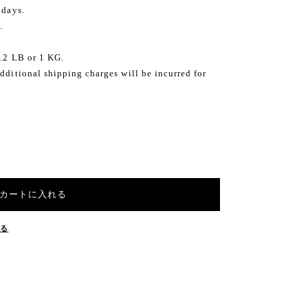
 days.
.
2.2 LB or 1 KG.
dditional shipping charges will be incurred for
カートに入れる
する